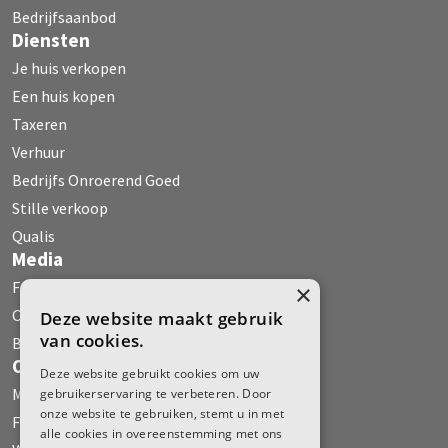
Bedrijfsaanbod
Diensten
Je huis verkopen
Een huis kopen
Taxeren
Verhuur
Bedrijfs Onroerend Goed
Stille verkoop
Qualis
Media
Fehse WoonMagazine
×
Column
Deze website maakt gebruik
van cookies.
Boeken
Over ons
Deze website gebruikt cookies om uw
Maak kennis met Fehse Makelaardij
gebruikerservaring te verbeteren. Door
onze website te gebruiken, stemt u in met
Fehse in het nieuws
alle cookies in overeenstemming met ons