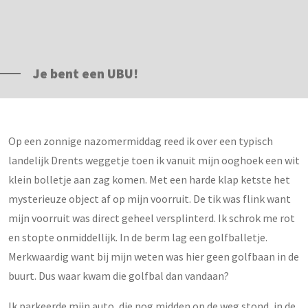
Je bent een UBU!
Op een zonnige nazomermiddag reed ik over een typisch
landelijk Drents weggetje toen ik vanuit mijn ooghoek een wit
klein bolletje aan zag komen. Met een harde klap ketste het
mysterieuze object af op mijn voorruit. De tik was flink want
mijn voorruit was direct geheel versplinterd. Ik schrok me rot
en stopte onmiddellijk. In de berm lag een golfballetje.
Merkwaardig want bij mijn weten was hier geen golfbaan in de
buurt. Dus waar kwam die golfbal dan vandaan?
Ik parkeerde mijn auto, die nog midden op de weg stond, in de