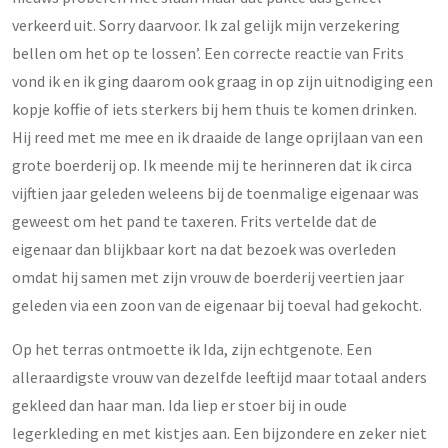
verkeerd uit. Sorry daarvoor. Ik zal gelijk mijn verzekering
bellen om het op te lossen’. Een correcte reactie van Frits
vond ik en ik ging daarom ook graag in op zijn uitnodiging een
kopje koffie of iets sterkers bij hem thuis te komen drinken.
Hij reed met me mee en ik draaide de lange oprijlaan van een
grote boerderij op. Ik meende mij te herinneren dat ik circa
vijftien jaar geleden weleens bij de toenmalige eigenaar was
geweest om het pand te taxeren. Frits vertelde dat de
eigenaar dan blijkbaar kort na dat bezoek was overleden
omdat hij samen met zijn vrouw de boerderij veertien jaar
geleden via een zoon van de eigenaar bij toeval had gekocht.
Op het terras ontmoette ik Ida, zijn echtgenote. Een
alleraardigste vrouw van dezelfde leeftijd maar totaal anders
gekleed dan haar man. Ida liep er stoer bij in oude
legerkleding en met kistjes aan. Een bijzondere en zeker niet