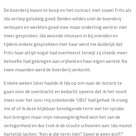
De boerderij kwam te koop en het contact met zowel Frits als
Ida verliep gelukkig goed. Beiden wilden snel de boerderij
verkopen en werkten goed mee maar onderling werd er niet
meer gesproken. Ida woonde intussen in bij vrienden en
tijdens enkele gesprekken met haar werd me duidelijk dat
Frits haar altijd nogal had overheerst terwijl zij steeds meer
behoefte had gekregen aan vrijheid en haar eigen wereld. Na
twee maanden werd de boerderij verkocht.
Enkele weken later haalde ik Ida op om naar de notaris te
gaan voor de overdracht en bedacht opeens dat ik het nooit
meer over het voor mij onbekende ‘UBU’ had gehad. Ik vroeg
me af of ik deze blijkbaar beledigende term wel ter sprake
kon brengen maar mijn nieuwsgierigheid won het van de
verlegenheid en dus trok ik de stoute schoenen aan. Ida moest
hartelijk lachen. ‘Ken je die term niet? Speel je geen golf?’