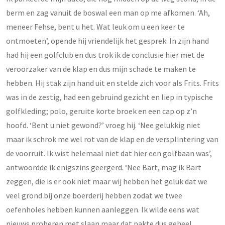
berm en zag vanuit de boswal een man op me afkomen. ‘Ah,
meneer Fehse, bent u het. Wat leuk om u een keer te
ontmoeten’, opende hij vriendelijk het gesprek. In zijn hand
had hij een golfclub en dus trok ik de conclusie hier met de
veroorzaker van de klap en dus mijn schade te maken te
hebben. Hij stak zijn hand uit en stelde zich voor als Frits. Frits
was in de zestig, had een gebruind gezicht en liep in typische
golfkleding; polo, geruite korte broek en een cap op z’n
hoofd. ‘Bent u niet gewond?’ vroeg hij. ‘Nee gelukkig niet
maar ik schrok me wel rot van de klap en de versplintering van
de voorruit. Ik wist helemaal niet dat hier een golfbaan was’,
antwoordde ik enigszins geërgerd. ‘Nee Bart, mag ik Bart
zeggen, die is er ook niet maar wij hebben het geluk dat we
veel grond bij onze boerderij hebben zodat we twee
oefenholes hebben kunnen aanleggen. Ik wilde eens wat
nieuws proberen met slaan maar dat pakte dus geheel