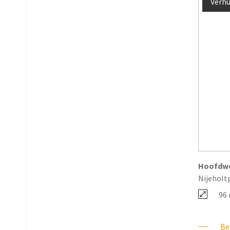
Verhu
Hoofdw
Nijeholt
96
Bek