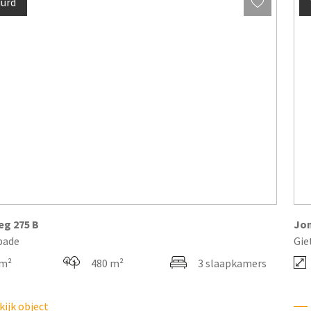
urd
eg
275
B
Jo
pade
Gie
 m²
480 m²
3 slaapkamers
ijk object