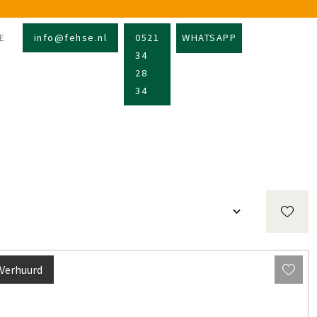
E
info@fehse.nl
0521
WHATSAPP
34
28
34
Verhuurd