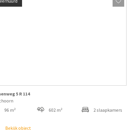
Verhuurd
nenweg
5
R 114
thoorn
96 m²
602 m²
2 slaapkamers
Bekijk object