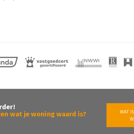
rder!
WAT IS
en wat je woning waard is?
W