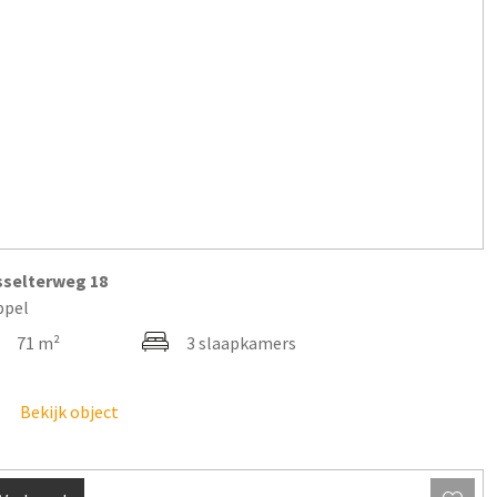
sselterweg
18
ppel
71 m²
3 slaapkamers
Bekijk object