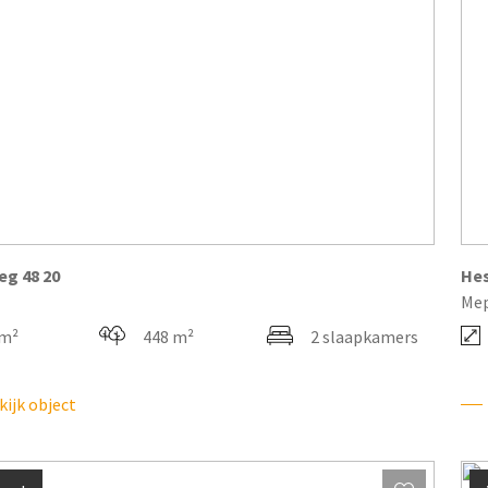
weg
48
20
He
Me
 m²
448 m²
2 slaapkamers
ijk object