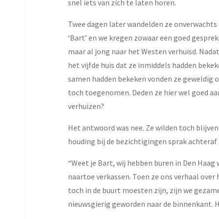
snel iets van zich te laten horen.
Twee dagen later wandelden ze onverwachts on
‘Bart’ en we kregen zowaar een goed gesprek
maar al jong naar het Westen verhuisd. Nadat
het vijfde huis dat ze inmiddels hadden beke
samen hadden bekeken vonden ze geweldig omd
toch toegenomen. Deden ze hier wel goed aan?
verhuizen?
Het antwoord was nee. Ze wilden toch blijve
houding bij de bezichtigingen sprak achtera
“Weet je Bart, wij hebben buren in Den Haag w
naartoe verkassen. Toen ze ons verhaal over
toch in de buurt moesten zijn, zijn we geza
nieuwsgierig geworden naar de binnenkant. Heb