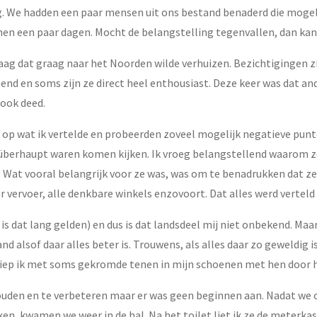
g. We hadden een paar mensen uit ons bestand benaderd die mogeli
en een paar dagen. Mocht de belangstelling tegenvallen, dan kan de
aag dat graag naar het Noorden wilde verhuizen. Bezichtigingen zij
nd en soms zijn ze direct heel enthousiast. Deze keer was dat ander
 ook deed.
g op wat ik vertelde en probeerden zoveel mogelijk negatieve pun
 überhaupt waren komen kijken. Ik vroeg belangstellend waarom z
Wat vooral belangrijk voor ze was, was om te benadrukken dat ze 
 vervoer, alle denkbare winkels enzovoort. Dat alles werd vertel
 is dat lang gelden) en dus is dat landsdeel mij niet onbekend. Maa
and alsof daar alles beter is. Trouwens, als alles daar zo geweldig
 liep ik met soms gekromde tenen in mijn schoenen met hen door h
e houden en te verbeteren maar er was geen beginnen aan. Nadat w
en, kwamen we weer in de hal. Na het toilet liet ik ze de meterkas