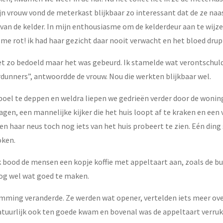
zijn vrouw vond de meterkast blijkbaar zo interessant dat de ze n
 van de kelder. In mijn enthousiasme om de kelderdeur aan te wij
k me rot! ik had haar gezicht daar nooit verwacht en het bloed drup
iet zo bedoeld maar het was gebeurd. Ik stamelde wat verontschu
erdunners”, antwoordde de vrouw. Nou die werkten blijkbaar wel.
boel te deppen en weldra liepen we gedrieën verder door de woning
agen, een mannelijke kijker die het huis loopt af te kraken en een 
n haar neus toch nog iets van het huis probeert te zien. Eén din
oken.
k bood de mensen een kopje koffie met appeltaart aan, zoals de bu
nog wel wat goed te maken.
temming veranderde. Ze werden wat opener, vertelden iets meer over
tuurlijk ook ten goede kwam en bovenal was de appeltaart verrukk