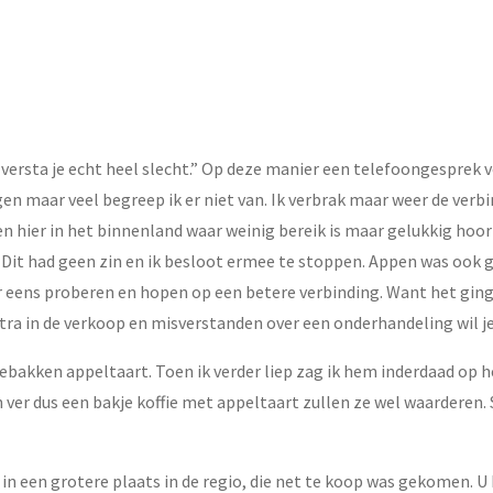
k versta je echt heel slecht.” Op deze manier een telefoongesprek v
en maar veel begreep ik er niet van. Ik verbrak maar weer de verb
n hier in het binnenland waar weinig bereik is maar gelukkig hoor j
l. Dit had geen zin en ik besloot ermee te stoppen. Appen was ook
r eens proberen en hopen op een betere verbinding. Want het gin
tra in de verkoop en misverstanden over een onderhandeling wil je
sgebakken appeltaart. Toen ik verder liep zag ik hem inderdaad op 
n ver dus een bakje koffie met appeltaart zullen ze wel waarderen. 
in een grotere plaats in de regio, die net te koop was gekomen. 