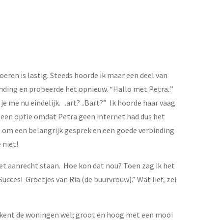
oeren is lastig. Steeds hoorde ik maar een deel van
inding en probeerde het opnieuw. “Hallo met Petra..”
e me nu eindelijk. ..art? ..Bart?” Ik hoorde haar vaag
 geen optie omdat Petra geen internet had dus het
g om een belangrijk gesprek en een goede verbinding
 niet!
het aanrecht staan. Hoe kon dat nou? Toen zag ik het
Succes! Groetjes van Ria (de buurvrouw).” Wat lief, zei
U kent de woningen wel; groot en hoog met een mooi