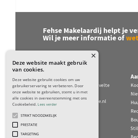
Fehse Makelaardij helpt je ve
Wil je meer informatie of
wet
×
Deze website maakt gebruik
van cookies.
Fehse Makelaardij
Aa
Deze website gebruikt cookies om uw
Dorpsstraat 51 7971 CR Havelte
Ko
gebruikerservaring te verbeteren. Door
onze website te gebruiken, stemt u in met
Nie
alle cookies in overeenstemming met ons
0521 - 34 28 34
|
info@fehse.nl
Hu
Cookiebeleid.
Lees verder
www.fehse.nl
Rec
STRIKT NOODZAKELIJK
KvK nr. 82964521
Bo
PRESTATIE
Sti
ma t/m vrij 8.30-17.30
TARGETING
Bed