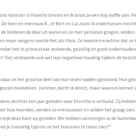
s kantoor in Havelte binnen en ik bood ze een kop koffie aan. Het
. De heer en mevrouw A., of Bert en Lia zoals ik ondertussen moc
 de kinderen de deur uit waren en ze met pensioen gingen, wilden
ken maar nergens voelde het als thuis. Ze kwamen erachter dat ze 
at het in prima staat verkeerde, gezellig en goed onderhouden w
 Dat verklaarde ook wel hun negatieve houding tijdens de bezichti
n waar ze het grootse deel van hun leven hadden gewoond. Hun gev
f gezien boekdelen. Jammer, dacht ik direct, maar waarom komen 
iens dochter een jaar geleden naar Drenthe is verhuisd. Zij hebbe
 het huis hoorden, werden ze enthousiast en wilden het graag zie
menlijk deze kant op gereden. We hebben vanmorgen al de buitenka
 je toevallig tijd om ze het huis even te laten zien?”