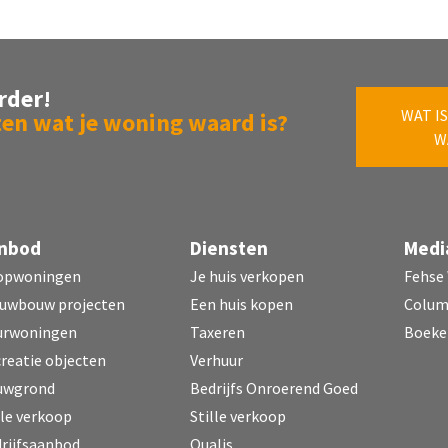
rder!
WAT IS
en wat je woning waard is?
W
nbod
Diensten
Medi
opwoningen
Je huis verkopen
Fehse
uwbouw projecten
Een huis kopen
Colu
urwoningen
Taxeren
Boeke
reatie objecten
Verhuur
uwgrond
Bedrijfs Onroerend Goed
lle verkoop
Stille verkoop
rijfsaanbod
Qualis