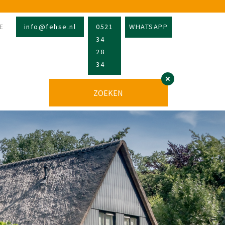
E
info@fehse.nl
0521
WHATSAPP
34
28
34
ZOEKEN