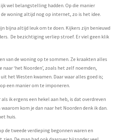
jk wel belangstelling hadden. Op die manier
 woning altijd nog op internet, zo is het idee.
n bijna altijd leuk om te doen. Kijkers zijn benieuwd
s. De bezichtiging verliep stroef. Er viel geen klik
ten van de woning op te sommen. Ze kraakten alles
e naar ‘het Noorden’, zoals het zelf noemden,
uit het Westen kwamen. Daar waar alles goed is;
d op een manier om te imponeren.
r als ik ergens een hekel aan heb, is dat overdreven
 is waarom kom je dan naar het Noorden denk ik dan.
et huis.
e op de tweede verdieping begonnen waren en
t zien. De man had ook daarover bijzonder veel