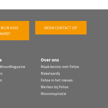
 MIJN HUIS
NEEM CONTACT OP
AARD?
a
Over ons
 WoonMagazine
Maak kennis met Fehse
mn
Makelaardij
n
Fehse in het nieuws
Werken bij Fehse
Wooninspiratie