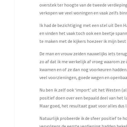
overstek ter hoogte van de tweede verdiepin
verkopen we veel woningen en vaak zelfs binn
Ik had de bezichtiging met een stel uit Den H
en vinden het vaak toch ook een beetje spanne
te maken met de kijkers hoezeer ik mijn best
De man en vrouw zeiden nauwelijks iets teru
zo af dat ik me werkelijk af vroeg waarom ze
kwamen en of ze dan nog voorkeuren hadden. 
veel voorzieningen, goede wegen en openbaar
Nu ben ik zelf ook ‘import’ uit het Westen (al
positief doen over een bepaald deel van het l
Maar goed, het resultaat gaat voor alles dus
Natuurlijk probeerde ik de sfeer positief t
vervolgens de eerste verdieping hadden bekek