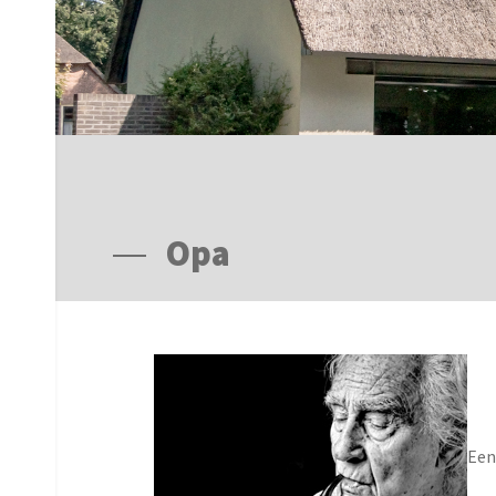
Opa
Een