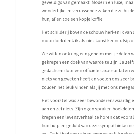
geweldigs van gemaakt. Modern en luxe, maar
wonderlijke en verrassende zaken die ze bij
hun, af en toe een kopje koffie.
Het schilderij boven de schouw herken ik van 
mooi doek denk ik als niet kunstkenner. Bijzo
We willen ook nog een geheim met je delen w
gekregen een doek van waarde te zijn. Ja zelf
gedachten door een officiële taxateur laten ve
niets van geweten heeft en voelen ons zeer b
zouden het leuk vinden als jij met ons meegaa
Het voorstel was zeer bewonderenswaardig e
aan en zei niets. Zijn ogen spraken boekdele
kregen een levensverhaal te horen dat vooral
hun hulp en geduld van deze sympathieke men
zei. En hij had naar eigen zeggen gelijk gek