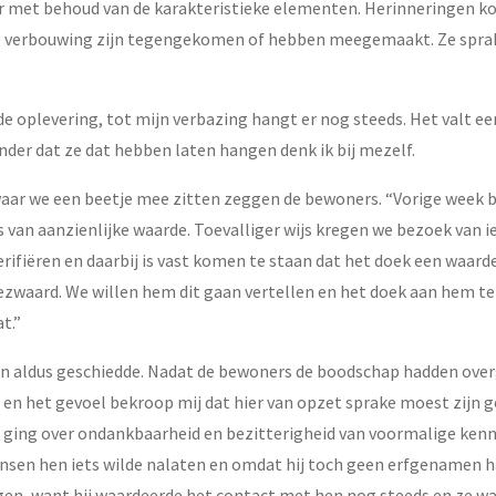
 met behoud van de karakteristieke elementen. Herinneringen ko
 de verbouwing zijn tegengekomen of hebben meegemaakt. Ze sprake
de oplevering, tot mijn verbazing hangt er nog steeds. Het valt ee
nder dat ze dat hebben laten hangen denk ik bij mezelf.
aar we een beetje mee zitten zeggen de bewoners. “Vorige week bl
s van aanzienlijke waarde. Toevalliger wijs kregen we bezoek van ie
rifiëren en daarbij is vast komen te staan dat het doek een waarde 
ezwaard. We willen hem dit gaan vertellen en het doek aan hem te
t.”
n aldus geschiedde. Nadat de bewoners de boodschap hadden over
n en het gevoel bekroop mij dat hier van opzet sprake moest zijn 
 ging over ondankbaarheid en bezitterigheid van voormalige kenni
sen hen iets wilde nalaten en omdat hij toch geen erfgenamen had
regen, want hij waardeerde het contact met hen nog steeds en ze 