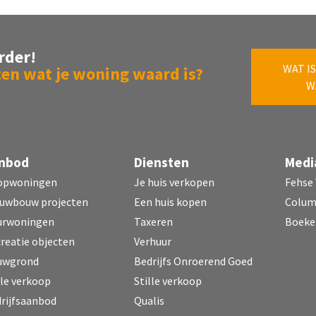
rder!
WAT IS
en wat je woning waard is?
W
nbod
Diensten
Medi
opwoningen
Je huis verkopen
Fehse
uwbouw projecten
Een huis kopen
Colu
urwoningen
Taxeren
Boeke
reatie objecten
Verhuur
uwgrond
Bedrijfs Onroerend Goed
lle verkoop
Stille verkoop
rijfsaanbod
Qualis