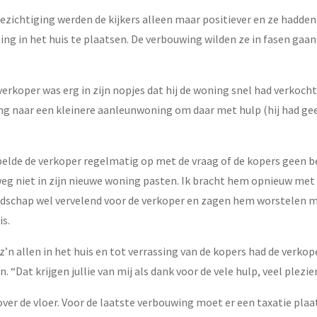
e bezichtiging werden de kijkers alleen maar positiever en ze hadd
ting in het huis te plaatsen. De verbouwing wilden ze in fasen gaa
erkoper was erg in zijn nopjes dat hij de woning snel had verkoch
g naar een kleinere aanleunwoning om daar met hulp (hij had geen
belde de verkoper regelmatig op met de vraag of de kopers geen 
g niet in zijn nieuwe woning pasten. Ik bracht hem opnieuw met 
dschap wel vervelend voor de verkoper en zagen hem worstelen m
s.
’n allen in het huis en tot verrassing van de kopers had de verko
“Dat krijgen jullie van mij als dank voor de vele hulp, veel plezier
ver de vloer. Voor de laatste verbouwing moet er een taxatie plaat