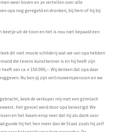
men weer boven en ze vertellen over alle
n opa nog geregeld en dronken, bij hem of hij bij
n beetje uit de toon en het is nou niet bepaald een
eek dit niet mooie schilderij wat we van opa hebben
mand die tevens kunstkenner is en hij heeft zijn
heeft van ca. e 150.000,–. Wij denken dat opa daar
ruggeven. Nu ben jij zijn vertrouwenspersoon en we
gebracht, keek de verkoper mij met een glimlach
geweest. Het gevoel werd door opa bevestigd. We
ssen en het kwam erop neer dat hij als dank voor
 gunde hij het hen meer dan de Staat zoals hij zelf
waren zeer belangrijk voor hem geworden. De