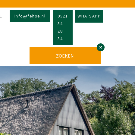
E
info@fehse.nl
0521
WHATSAPP
34
28
34
ZOEKEN