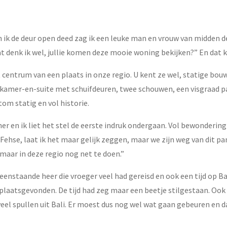
n ik de deur open deed zag ik een leuke man en vrouw van midden d
dat denk ik wel, jullie komen deze mooie woning bekijken?” En dat
 centrum van een plaats in onze regio. U kent ze wel, statige bouw
en kamer-en-suite met schuifdeuren, twee schouwen, een visgraad 
om statig en vol historie.
r en ik liet het stel de eerste indruk ondergaan. Vol bewonderin
hse, laat ik het maar gelijk zeggen, maar we zijn weg van dit pan
maar in deze regio nog net te doen.”
nstaande heer die vroeger veel had gereisd en ook een tijd op Ba
aatsgevonden. De tijd had zeg maar een beetje stilgestaan. Ook d
veel spullen uit Bali. Er moest dus nog wel wat gaan gebeuren en 