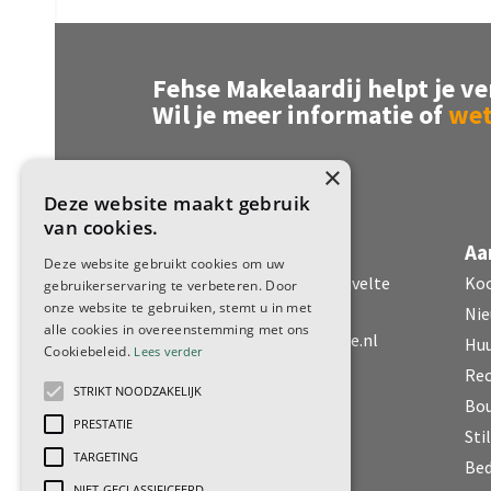
Fehse Makelaardij helpt je ve
Wil je meer informatie of
wet
×
Deze website maakt gebruik
van cookies.
Fehse Makelaardij
Aa
Deze website gebruikt cookies om uw
Dorpsstraat 51 7971 CR Havelte
Ko
gebruikerservaring te verbeteren. Door
onze website te gebruiken, stemt u in met
Nie
alle cookies in overeenstemming met ons
0521 - 34 28 34
|
info@fehse.nl
Hu
Cookiebeleid.
Lees verder
www.fehse.nl
Rec
STRIKT NOODZAKELIJK
KvK nr. 82964521
Bo
PRESTATIE
Sti
ma t/m vrij 8.30-17.30
TARGETING
Bed
zaterdag: op afspraak
NIET-GECLASSIFICEERD