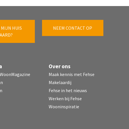
 MIJN HUIS
NEEM CONTACT OP
AARD?
a
Over ons
 WoonMagazine
Maak kennis met Fehse
mn
Makelaardij
n
Fehse in het nieuws
Werken bij Fehse
Wooninspiratie