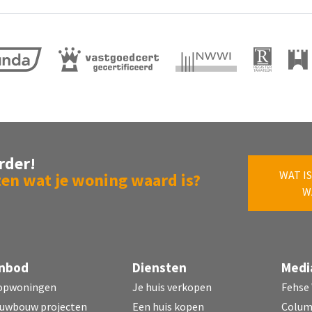
l
l
gas gestookt combiketel uit 2011, eigendom)
ijk F 1209
rder!
WAT IS
en wat je woning waard is?
W
eigendom
-F-1209
nbod
Diensten
Medi
opwoningen
Je huis verkopen
Fehse
uin, voortuin
uwbouw projecten
Een huis kopen
Colu