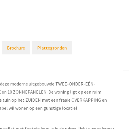
Brochure
Plattegronden
aat deze moderne uitgebouwde TWEE-ONDER-ÉÉN-
en 10 ZONNEPANELEN. De woning ligt op een ruim
nige tuin op het ZUIDEN met een fraaie OVERKAPPING en
bel wil wonen op een gunstige locatie!
n toilet met fontein kom je in de ruime, lichte woonkamer.