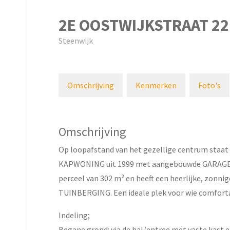
2E OOSTWIJKSTRAAT
22
Steenwijk
Omschrijving
Kenmerken
Foto's
Omschrijving
Op loopafstand van het gezellige centrum st
KAPWONING uit 1999 met aangebouwde GARAGE 
perceel van 302 m² en heeft een heerlijke, zon
TUINBERGING. Een ideale plek voor wie comforta
Indeling;
Begane grond: via de hal/entree met vaste kast e