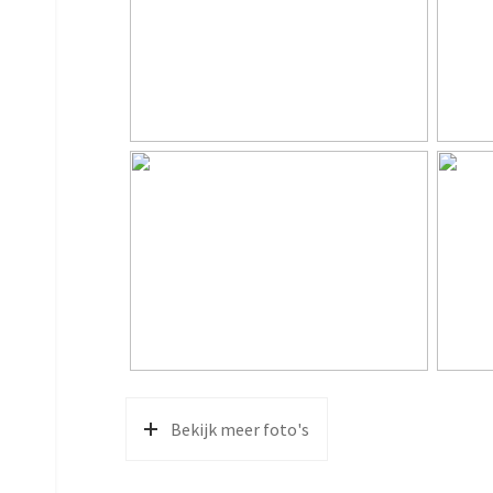
Perceel
302 m²
Inhoud
515 m³
Indeling
Aantal kamers
5 kame
Aantal badkamers
1 badk
Badkamervoorzieningen
Inloop
Aantal woonlagen
3
Voorzieningen
Buiten
Energie
Bekijk meer foto's
Energielabel
A
Isolatie
Volledi