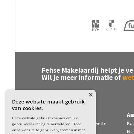
Verwarming
Cv kete
Warm water
Cv kete
Cv-ketel
Atag (
Kadastrale gegevens
Perceelnaam
Steenw
Fehse Makelaardij helpt je ve
Oppervlakte
302 m²
Wil je meer informatie of
wet
Eigendomssituatie
Volle 
×
Perceel
SWK01
Deze website maakt gebruik
van cookies.
Fehse Makelaardij
Aa
Buitenruimte
Deze website gebruikt cookies om uw
Dorpsstraat 51 7971 CR Havelte
Ko
gebruikerservaring te verbeteren. Door
Tuin
Achtert
onze website te gebruiken, stemt u in met
Nie