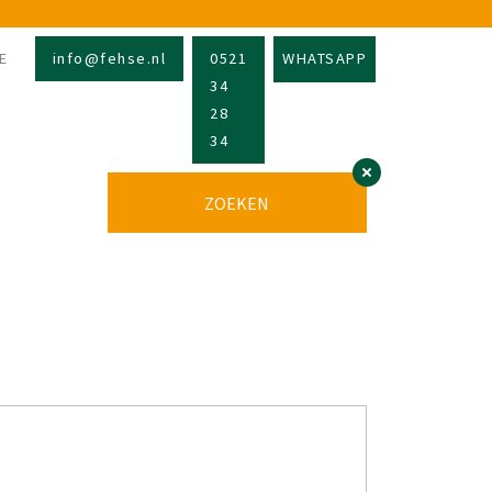
E
info@fehse.nl
0521
WHATSAPP
34
28
34
ZOEKEN