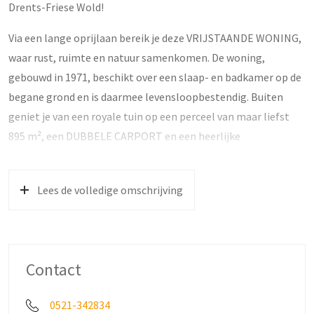
Drents-Friese Wold!
Via een lange oprijlaan bereik je deze VRIJSTAANDE WONING,
waar rust, ruimte en natuur samenkomen. De woning,
gebouwd in 1971, beschikt over een slaap- en badkamer op de
begane grond en is daarmee levensloopbestendig. Buiten
geniet je van een royale tuin op een perceel van maar liefst
895 m², een DUBBELE CARPORT en een heerlijke
OVERKAPPING waar je tot in de late uurtjes kunt ontspannen
en van het uitzicht kunt genieten.
Lees de volledige omschrijving
Indeling;
Begane grond: je stapt binnen in de hal met een toiletruimte
met fonteintje. Vanuit hier loop via de open keuken door naar
de lichte woonkamer, waar de openslaande tuindeuren direct
Contact
uitnodigen om naar buiten te gaan. Onder de overkapping
begint het echte genieten: een vrij en weids uitzicht over het
0521-342834