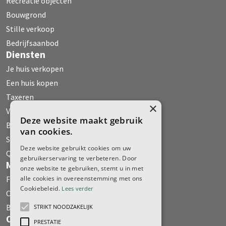
Recreatie objecten
Bouwgrond
Stille verkoop
Bedrijfsaanbod
Diensten
Je huis verkopen
Een huis kopen
Taxeren
×
Verhuur
Deze website maakt gebruik
Bedrijfs Onroerend Goed
van cookies.
Stille verkoop
Deze website gebruikt cookies om uw
Qualis
gebruikerservaring te verbeteren. Door
Media
onze website te gebruiken, stemt u in met
Fehse WoonMagazine
alle cookies in overeenstemming met ons
Cookiebeleid.
Lees verder
Column
Boeken
STRIKT NOODZAKELIJK
Over ons
PRESTATIE