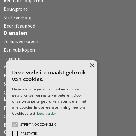
Recreatie objecten
Bouwgrond
Stille verkoop
Bedrijfsaanbod
Diensten
Je huis verkopen
Een huis kopen
Taxeren
×
Verhuur
Deze website maakt gebruik
Bedrijfs Onroerend Goed
van cookies.
Stille verkoop
Deze website gebruikt cookies om uw
Qualis
gebruikerservaring te verbeteren. Door
Media
onze website te gebruiken, stemt u in met
Fehse WoonMagazine
alle cookies in overeenstemming met ons
Cookiebeleid.
Lees verder
Column
Boeken
STRIKT NOODZAKELIJK
Over ons
PRESTATIE