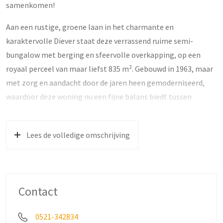
samenkomen!
Aan een rustige, groene laan in het charmante en
karaktervolle Diever staat deze verrassend ruime semi-
bungalow met berging en sfeervolle overkapping, op een
royaal perceel van maar liefst 835 m². Gebouwd in 1963, maar
met zorg en aandacht door de jaren heen gemoderniseerd,
waardoor deze woning nu een fijne balans biedt tussen
karakter en hedendaags wooncomfort. Dankzij de
slaapkamers en badkamer op de begane grond is alles binnen
Lees de volledige omschrijving
handbereik, terwijl de heerlijke tuin en de landelijke ligging
zorgen voor een gevoel van vrijheid en ontspanning.
Indeling begane grond:
Een ruime hal verwelkomt je en leidt naar het toilet met
Contact
fontein (vernieuwd in 2024). De lichte woonkamer ademt rust
en comfort en sluit prachtig aan op de gezellige woonkeuken
0521-342834