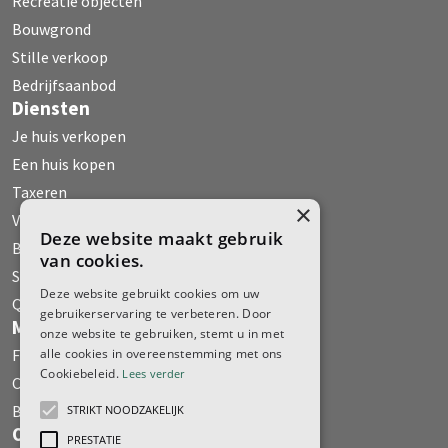
Recreatie objecten
Bouwgrond
Stille verkoop
Bedrijfsaanbod
Diensten
Je huis verkopen
Een huis kopen
Taxeren
×
Verhuur
Deze website maakt gebruik
Bedrijfs Onroerend Goed
van cookies.
Stille verkoop
Deze website gebruikt cookies om uw
Qualis
gebruikerservaring te verbeteren. Door
Media
onze website te gebruiken, stemt u in met
Fehse WoonMagazine
alle cookies in overeenstemming met ons
Cookiebeleid.
Lees verder
Column
Boeken
STRIKT NOODZAKELIJK
Over ons
PRESTATIE