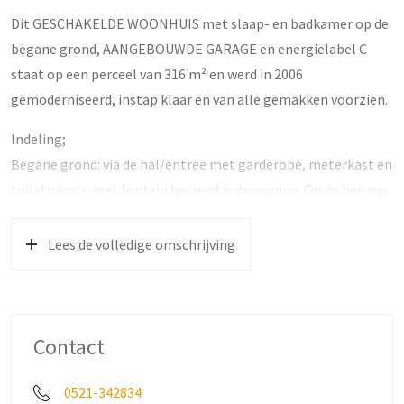
Dit GESCHAKELDE WOONHUIS met slaap- en badkamer op de
begane grond, AANGEBOUWDE GARAGE en energielabel C
staat op een perceel van 316 m² en werd in 2006
gemoderniseerd, instap klaar en van alle gemakken voorzien.
Indeling;
Begane grond: via de hal/entree met garderobe, meterkast en
toiletruimte met fontein betreed je de woning. Op de begane
grond bevinden zich twee slaapkamers en een badkamer met
inloopdouche, tweede toilet en wastafel. De tuingerichte
Lees de volledige omschrijving
woonkamer is royaal van opzet en biedt dankzij de open haard
en openslaande tuindeuren naar het terras een sfeervol en
licht geheel. De open keuken is voorzien van diverse
inbouwapparatuur, waaronder een combimagnetron,
Contact
vaatwasser, 4-zone keramische kookplaat, afzuigkap en
koelkast. Aansluitend bevindt zich de bijkeuken met
0521-342834