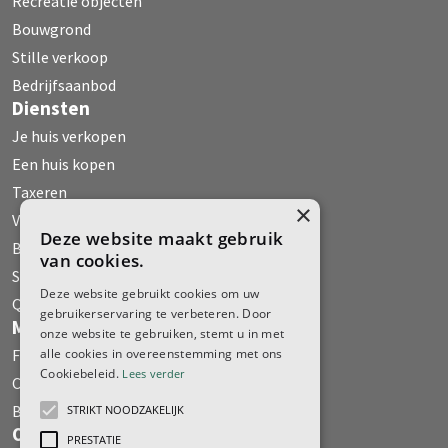
Recreatie objecten
Bouwgrond
Stille verkoop
Bedrijfsaanbod
Diensten
Je huis verkopen
Een huis kopen
Taxeren
×
Verhuur
Deze website maakt gebruik
Bedrijfs Onroerend Goed
van cookies.
Stille verkoop
Deze website gebruikt cookies om uw
Qualis
gebruikerservaring te verbeteren. Door
Media
onze website te gebruiken, stemt u in met
Fehse WoonMagazine
alle cookies in overeenstemming met ons
Cookiebeleid.
Lees verder
Column
Boeken
STRIKT NOODZAKELIJK
Over ons
PRESTATIE