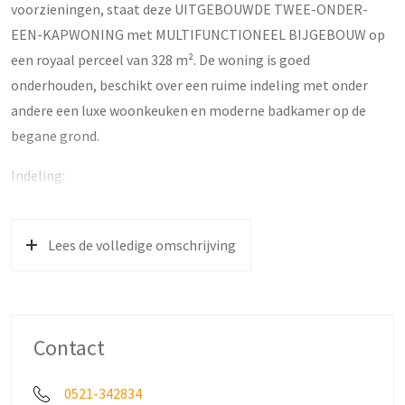
voorzieningen, staat deze UITGEBOUWDE TWEE-ONDER-
EEN-KAPWONING met MULTIFUNCTIONEEL BIJGEBOUW op
een royaal perceel van 328 m². De woning is goed
onderhouden, beschikt over een ruime indeling met onder
andere een luxe woonkeuken en moderne badkamer op de
begane grond.
Indeling:
Begane grond: entree met modern toilet voorzien van
hangend watercloset, urinoir en fonteintje. Ruime badkamer
Lees de volledige omschrijving
met dubbele wastafel en royale inloopdouche. De lichte en
moderne woonkeuken is het hart van het huis en is uitgerust
met een kookeiland en diverse inbouwapparatuur: 5-pits
gasfornuis, afzuigkap, oven, koelkast, vriezer en vaatwasser.
Contact
Hier is voldoende plek voor een grote eettafel! De sfeervolle
woonkamer aan de voorzijde biedt vrij uitzicht op de straat en
0521-342834
veel lichtinval. In de hal bevindt zich de trapopgang naar