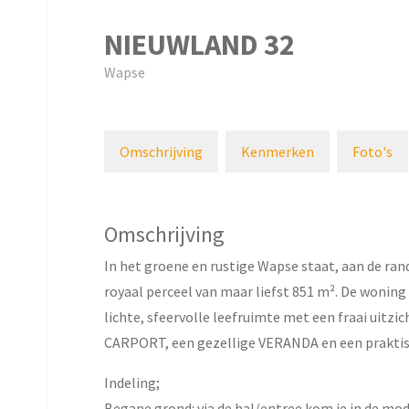
NIEUWLAND
32
Wapse
Omschrijving
Kenmerken
Foto's
Omschrijving
In het groene en rustige Wapse staat, aan de r
royaal perceel van maar liefst 851 m². De woning
lichte, sfeervolle leefruimte met een fraai uitzic
CARPORT, een gezellige VERANDA en een prakt
Indeling;
Begane grond: via de hal/entree kom je in de mo