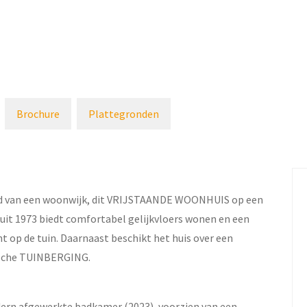
Brochure
Plattegronden
and van een woonwijk, dit VRIJSTAANDE WOONHUIS op een
 uit 1973 biedt comfortabel gelijkvloers wonen en een
ht op de tuin. Daarnaast beschikt het huis over een
ische TUINBERGING.
dern afgewerkte badkamer (2023), voorzien van een