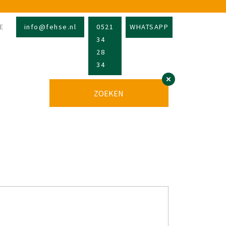
E
info@fehse.nl
0521
WHATSAPP
34
28
34
ZOEKEN