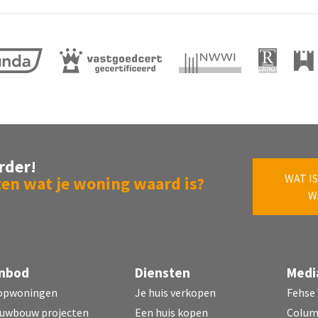
ucht verwarming
l
H 930
rder!
WAT IS
eigendom
en wat je woning waard is?
W
-H-930
nbod
Diensten
Medi
ondom
opwoningen
Je huis verkopen
Fehse
uwbouw projecten
Een huis kopen
Colu