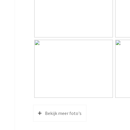
Perceel
851 m²
Inhoud
263 m³
Indeling
Aantal kamers
4 kame
Aantal badkamers
1 badk
Badkamervoorzieningen
Inloop
Aantal woonlagen
2
Voorzieningen
Buiten
Energie
Bekijk meer foto's
Energielabel
E
Isolatie
Dakisol