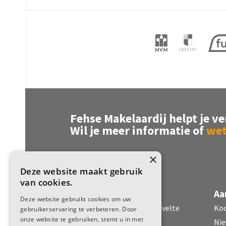
Verwarming
Hete l
Warm water
Cv kete
Kadastrale gegevens
Perceelnaam
Diever 
Oppervlakte
851 m²
Fehse Makelaardij helpt je ve
Eigendomssituatie
Volle 
Wil je meer informatie of
wet
Perceel
DVR00
×
Deze website maakt gebruik
Buitenruimte
van cookies.
Fehse Makelaardij
Aa
Tuin
Tuin r
Deze website gebruikt cookies om uw
Dorpsstraat 51 7971 CR Havelte
Ko
gebruikerservaring te verbeteren. Door
onze website te gebruiken, stemt u in met
Parkeergelegenheid
Nie