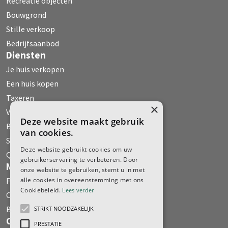
Recreatie objecten
Bouwgrond
Stille verkoop
Bedrijfsaanbod
Diensten
Je huis verkopen
Een huis kopen
Taxeren
×
Verhuur
Deze website maakt gebruik
Bedrijfs Onroerend Goed
van cookies.
Stille verkoop
Deze website gebruikt cookies om uw
Qualis
gebruikerservaring te verbeteren. Door
Media
onze website te gebruiken, stemt u in met
Fehse WoonMagazine
alle cookies in overeenstemming met ons
Cookiebeleid.
Lees verder
Column
Boeken
STRIKT NOODZAKELIJK
Over ons
PRESTATIE