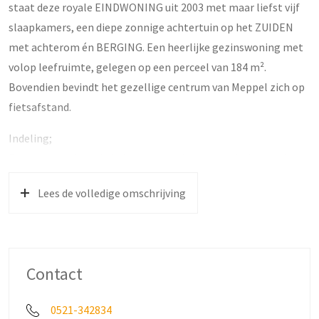
staat deze royale EINDWONING uit 2003 met maar liefst vijf
slaapkamers, een diepe zonnige achtertuin op het ZUIDEN
met achterom én BERGING. Een heerlijke gezinswoning met
volop leefruimte, gelegen op een perceel van 184 m².
Bovendien bevindt het gezellige centrum van Meppel zich op
fietsafstand.
Indeling;
Begane grond: via de hal met meterkast, praktische trapkast
en toilet met fontein kom je in de ruime woonkeuken. Deze is
Lees de volledige omschrijving
uitgerust met een koelkast, vriezer, oven, 5-pits
gaskookplaat, afzuigkap en vaatwasser. De lichte woonkamer
biedt volop leefruimte en heeft openslaande tuindeuren naar
de zonnige, op het zuiden gelegen achtertuin.
Contact
Eerste verdieping: hier bevindt zich de overloop met toegang
tot de drie slaapkamers, waarvan één met vaste kast. De
0521-342834