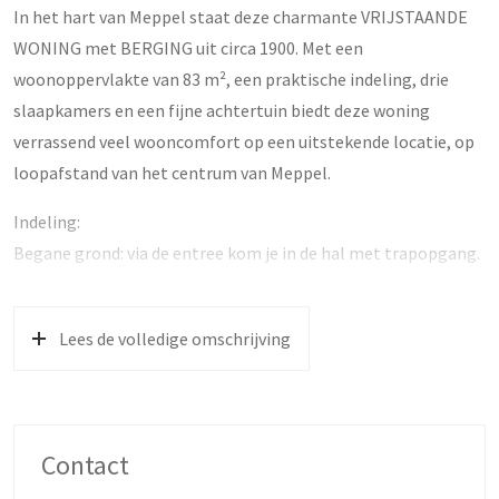
In het hart van Meppel staat deze charmante VRIJSTAANDE
WONING met BERGING uit circa 1900. Met een
woonoppervlakte van 83 m², een praktische indeling, drie
slaapkamers en een fijne achtertuin biedt deze woning
verrassend veel wooncomfort op een uitstekende locatie, op
loopafstand van het centrum van Meppel.
Indeling:
Begane grond: via de entree kom je in de hal met trapopgang.
De sfeervolle woonkamer-en-suite is voorzien van een hoog
plafond, fraaie paneeldeuren en een prachtige schouw. De
Lees de volledige omschrijving
ruime half open keuken biedt voldoende plek voor een
gezellige eettafel en sluit mooi aan op het leefgedeelte, waar
de eikenhouten vloer zorgt voor extra warmte en karakter. Er
is een bijkeuken en een separaat toilet. De badkamer bevindt
Contact
zich eveneens op de begane grond en is voorzien van een