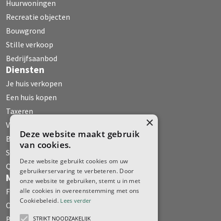
Huurwoningen
Recreatie objecten
Bouwgrond
Stille verkoop
Bedrijfsaanbod
Diensten
Je huis verkopen
Een huis kopen
Taxeren
×
Verhuur
Deze website maakt gebruik
Bedrijfs Onroerend Goed
van cookies.
Stille verkoop
Deze website gebruikt cookies om uw
Qualis
gebruikerservaring te verbeteren. Door
Media
onze website te gebruiken, stemt u in met
Fehse WoonMagazine
alle cookies in overeenstemming met ons
Cookiebeleid.
Lees verder
Column
Boeken
STRIKT NOODZAKELIJK