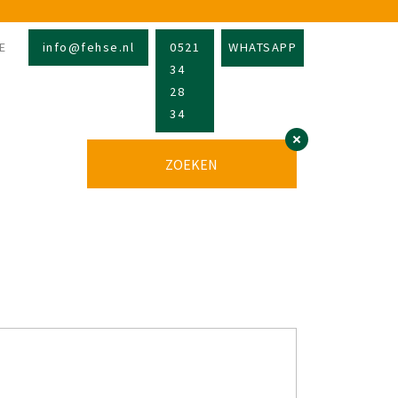
E
info@fehse.nl
0521
WHATSAPP
34
28
34
ZOEKEN