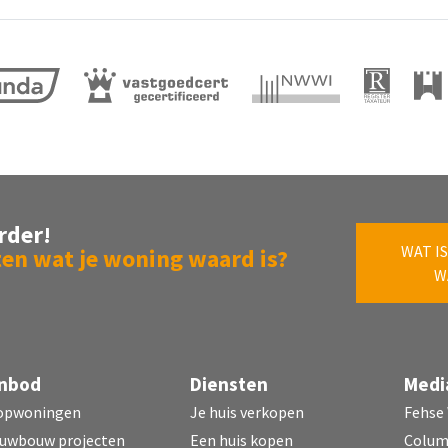
as (gas gestookt combiketel uit 2022, eigendom)
hove N 1123
m²
eigendom
rder!
WAT IS
N-1123
en wat je woning waard is?
W
ondom
nbod
Diensten
Medi
opwoningen
Je huis verkopen
Fehse
uwbouw projecten
Een huis kopen
Colu