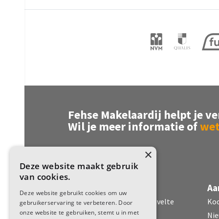
Cv-ketel
Interg
Kadastrale gegevens
Perceelnaam
Vollen
Oppervlakte
21550 
Eigendomssituatie
Volle 
Fehse Makelaardij helpt je ve
Perceel
VLH00-
Wil je meer informatie of
wet
Buitenruimte
×
Deze website maakt gebruik
Tuin
Tuin r
van cookies.
Fehse Makelaardij
Aa
Deze website gebruikt cookies om uw
Garage
Dorpsstraat 51 7971 CR Havelte
Ko
gebruikerservaring te verbeteren. Door
onze website te gebruiken, stemt u in met
Capaciteit
1 auto
Nie