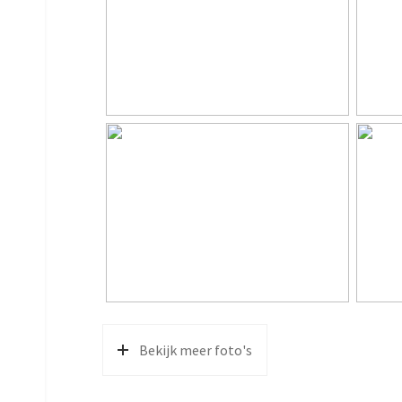
Perceel
21.550
Inhoud
752 m³
Indeling
Aantal kamers
5 kame
Aantal woonlagen
3
Voorzieningen
Glasve
Energie
Energielabel
C
Isolatie
Dakisol
Bekijk meer foto's
Verwarming
Cv kete
Warm water
Cv kete