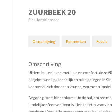
ZUURBEEK
20
Sint Jansklooster
Omschrijving
Kenmerken
Foto's
Omschrijving
Ultiem buitenleven met luxe en comfort: dez
bijgebouwen ligt landelijk en ruim gelegen in Sin
kenmerkt zich door een knusse, warme en landeli
Begane grond: binnenkomst in de hal/entree met
landelijke sfeer voelbaar is. Het toilet is voorzie
royale en sfeervolle woonkamer met houtkachel.